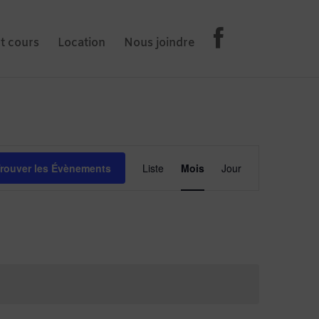
et cours
Location
Nous joindre
Évènement
Views
rouver les Évènements
Liste
Mois
Jour
Navigation