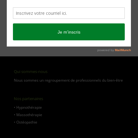
[aws_search_form]
Catégories de produits
Qui sommes-nous
Nous sommes un regroupement de professionnels du bien-être
Nos partenaires
•
Hypnothérapie
•
Massothérapie
•
Ostéopathie