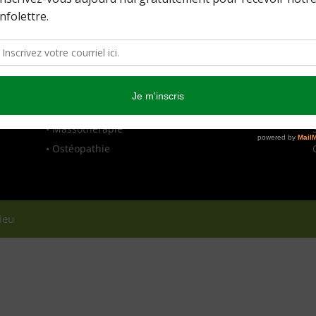
Nos partenaires
•
Hypnothérapie
•
Massothérapie
•
Ostéopathie
ieu