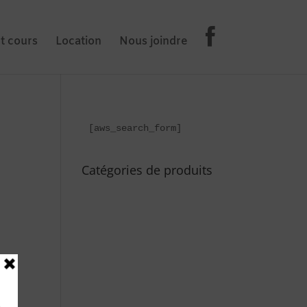
et cours
Location
Nous joindre
[aws_search_form]
Catégories de produits