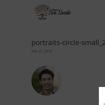
portraits-circle-small_
Mar 21, 2018