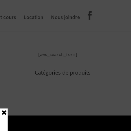
et cours
Location
Nous joindre
[aws_search_form]
Catégories de produits