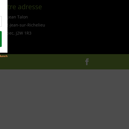
Notre adresse
114, Jean Talon
Saint-Jean-sur-Richelieu
Québec, J2W 1R3