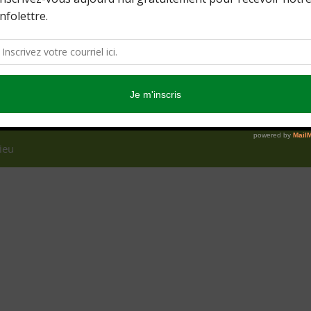
Nos partenaires
•
Hypnothérapie
•
Massothérapie
•
Ostéopathie
ieu