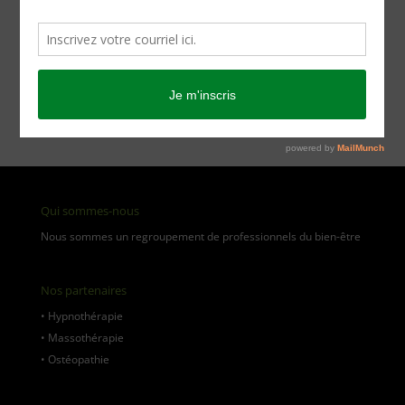
[aws_search_form]
Catégories de produits
Qui sommes-nous
Nous sommes un regroupement de professionnels du bien-être
Nos partenaires
•
Hypnothérapie
•
Massothérapie
•
Ostéopathie