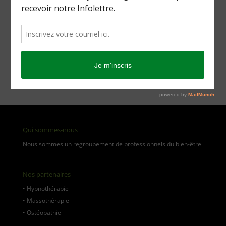
[aws_search_form]
Catégories de produits
Qui sommes-nous
Nous sommes un regroupement de professionnels du bien-être
Nos partenaires
•
Hypnothérapie
•
Massothérapie
•
Ostéopathie